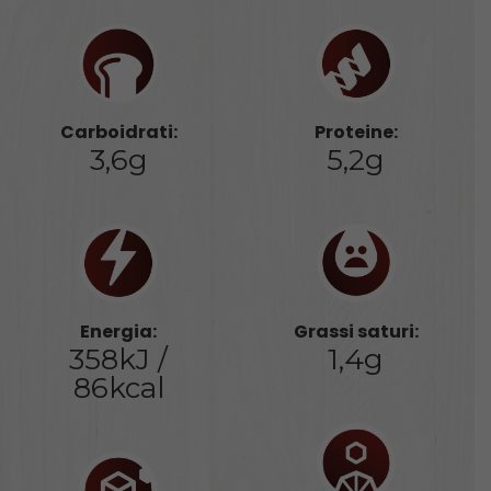
Carboidrati:
Proteine:
3,6g
5,2g
Energia:
Grassi saturi:
358kJ /
1,4g
86kcal