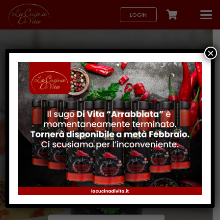
LOGIN
×
Bolognese con
Soia
Un sugo
Di Vita